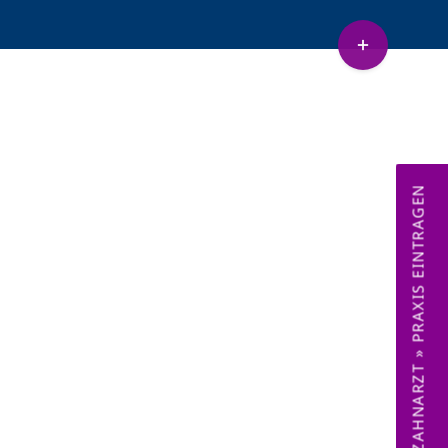
Toggle
Sliding
etenz Sedierung
Lachnasen
Bar
Area
ZAHNARZT » PRAXIS EINTRAGEN