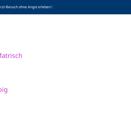
arzt-Besuch ohne Angst erleben !
Komp
atrisch
big