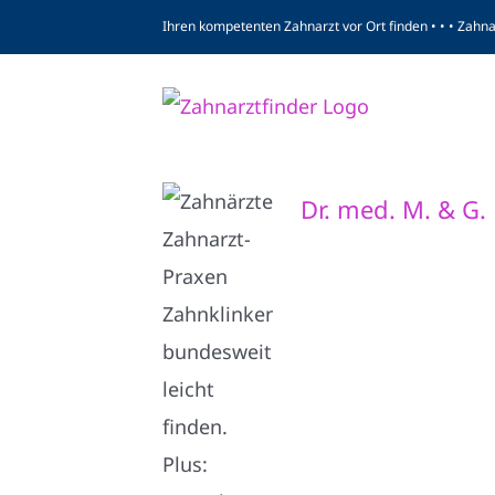
Zum
Ihren kompetenten Zahnarzt vor Ort finden • • • Zahn
Inhalt
springen
Dr. med. M. & G.