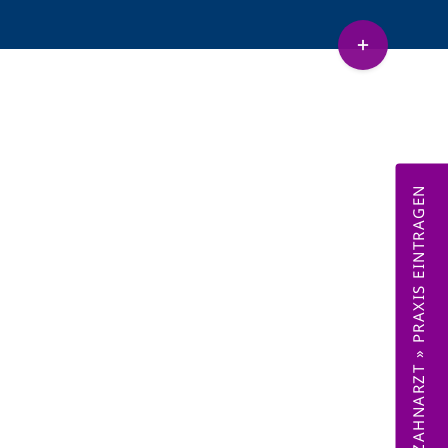
Toggle
Sliding
etenz Sedierung
Lachnasen
Bar
Area
ZAHNARZT » PRAXIS EINTRAGEN