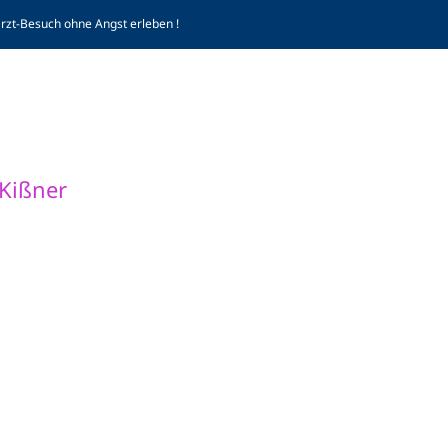
arzt-Besuch ohne Angst erleben !
Komp
 Kißner