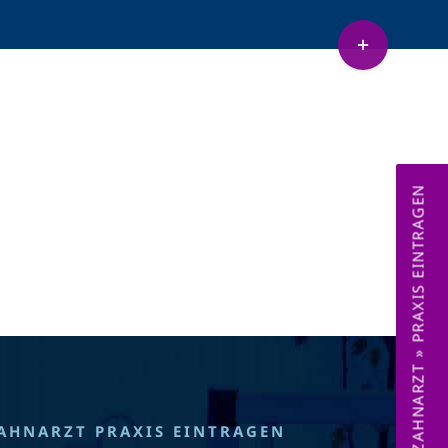
Toggle
Sliding
etenz Sedierung
Lachnasen
Bar
Area
ZAHNARZT » PRAXIS EINTRAGEN
AHNARZT PRAXIS EINTRAGEN