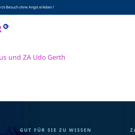
arzt-Besuch ohne Angst erleben !
Komp
aus und ZA Udo Gerth
GUT FÜR SIE ZU WISSEN
Z