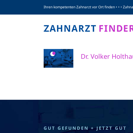
Zum
Ihren kompetenten Zahnarzt vor Ort finden • • • Zahn
Inhalt
springen
Dr. Volker Holth
GUT GEFUNDEN + JETZT GUT