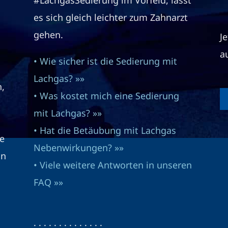
#LachgasSedierung im Vorfeld, lässt
es sich gleich leichter zum Zahnarzt
gehen.
J
a
• Wie sicher ist die Sedierung mit
Lachgas? »»
n,
• Was kostet mich eine Sedierung
mit Lachgas? »»
• Hat die Betäubung mit Lachgas
e
Nebenwirkungen? »»
in
• Viele weitere Antworten in unseren
FAQ »»
· · · · · · · · · · · · · ·