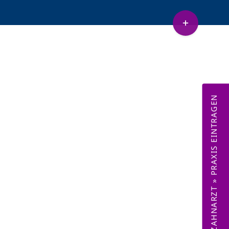
Toggle
Sliding
etenz Sedierung
Lachnasen
Bar
Area
ZAHNARZT » PRAXIS EINTRAGEN