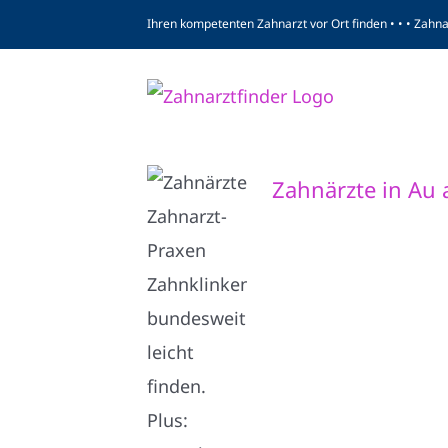
Zum
Ihren kompetenten Zahnarzt vor Ort finden • • • Zahn
Inhalt
springen
Zahnärzte in Au