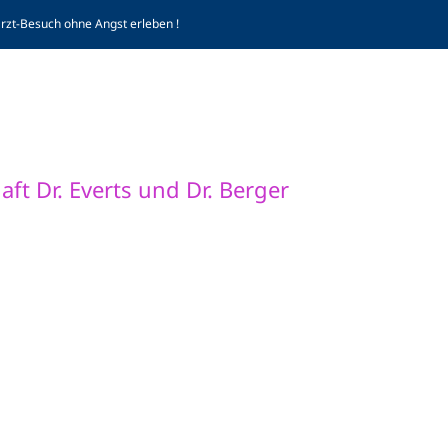
arzt-Besuch ohne Angst erleben !
Komp
ft Dr. Everts und Dr. Berger