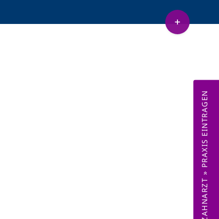
Toggle
Sliding
etenz Sedierung
Lachnasen
Bar
Area
ZAHNARZT » PRAXIS EINTRAGEN