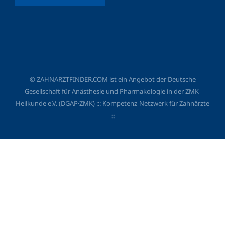
© ZAHNARZTFINDER.COM ist ein Angebot der Deutsche
Gesellschaft für Anästhesie und Pharmakologie in der ZMK-
Heilkunde e.V. (DGAP·ZMK) ::: Kompetenz-Netzwerk für Zahnärzte
:::