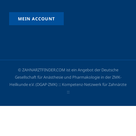
MEIN ACCOUNT
© ZAHNARZTFINDER.COM ist ein Angebot der Deutsche
Gesellschaft für Anästhesie und Pharmakologie in der ZMK-
Heilkunde e.V. (DGAP·ZMK) ::: Kompetenz-Netzwerk für Zahnärzte
:::