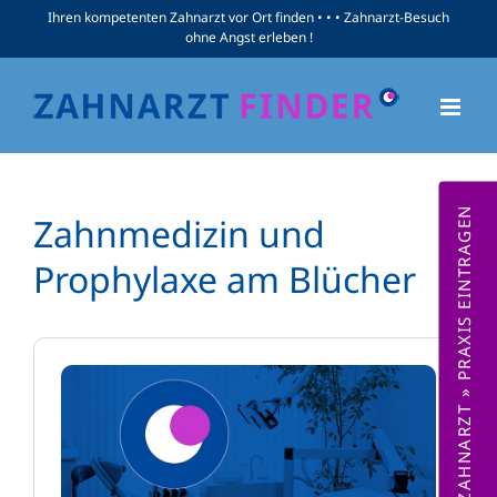
Zum
Ihren kompetenten Zahnarzt vor Ort finden • • • Zahnarzt-Besuch
ohne Angst erleben !
Inhalt
springen
ZAHNARZT » PRAXIS EINTRAGEN
Zahnmedizin und
Prophylaxe am Blücher