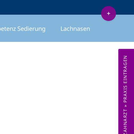
Toggle
Sliding
etenz Sedierung
Lachnasen
Bar
Area
ZAHNARZT » PRAXIS EINTRAGEN