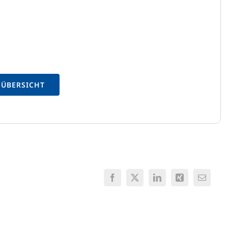
 ÜBERSICHT
Facebook
X
LinkedIn
Xing
E-
Mail