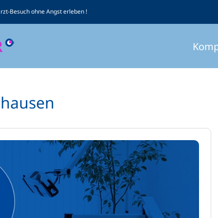
arzt-Besuch ohne Angst erleben !
Komp
dhausen