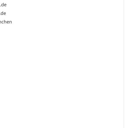
.de
.de
ünchen