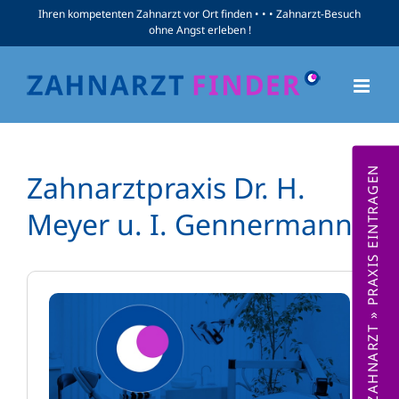
Zum
Ihren kompetenten Zahnarzt vor Ort finden • • • Zahnarzt-Besuch
ohne Angst erleben !
Inhalt
springen
ZAHNARZT » PRAXIS EINTRAGEN
Zahnarztpraxis Dr. H.
Meyer u. I. Gennermann