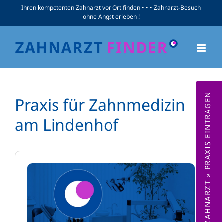
Zum
Ihren kompetenten Zahnarzt vor Ort finden • • • Zahnarzt-Besuch
ohne Angst erleben !
Inhalt
springen
ZAHNARZT » PRAXIS EINTRAGEN
Praxis für Zahnmedizin
am Lindenhof