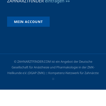
ZAHNARZTFINDER
eintragen »»
MEIN ACCOUNT
© ZAHNARZTFINDER.COM ist ein Angebot der Deutsche
Gesellschaft für Anästhesie und Pharmakologie in der ZMK-
Heilkunde e.V. (DGAP·ZMK) ::: Kompetenz-Netzwerk für Zahnärzte
:::