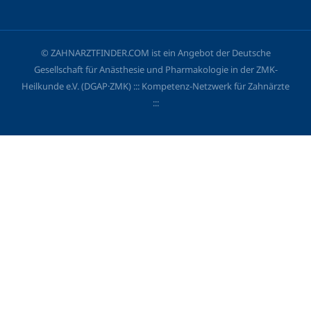
© ZAHNARZTFINDER.COM ist ein Angebot der Deutsche
Gesellschaft für Anästhesie und Pharmakologie in der ZMK-
Heilkunde e.V. (DGAP·ZMK) ::: Kompetenz-Netzwerk für Zahnärzte
:::