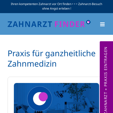
Zum
Ihren kompetenten Zahnarzt vor Ort finden • • • Zahnarzt-Besuch
ohne Angst erleben !
Inhalt
springen
ZAHNARZT » PRAXIS EINTRAGEN
Praxis für ganzheitliche
Zahnmedizin