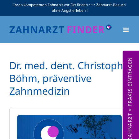
Zum
Ihren kompetenten Zahnarzt vor Ort finden • • • Zahnarzt-Besuch
ohne Angst erleben !
Inhalt
springen
ZAHNARZT » PRAXIS EINTRAGEN
Dr. med. dent. Christoph
Böhm, präventive
Zahnmedizin