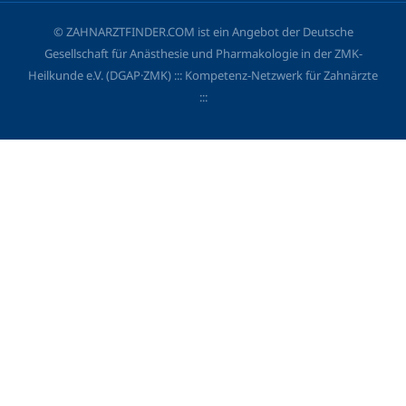
© ZAHNARZTFINDER.COM ist ein Angebot der Deutsche
Gesellschaft für Anästhesie und Pharmakologie in der ZMK-
Heilkunde e.V. (DGAP·ZMK) ::: Kompetenz-Netzwerk für Zahnärzte
:::