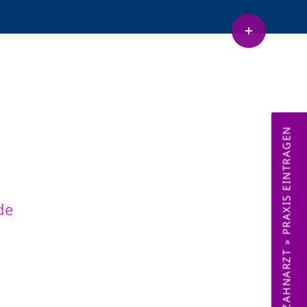
Toggle
Sliding
etenz Sedierung
Lachnasen
Bar
Area
ZAHNARZT » PRAXIS EINTRAGEN
de