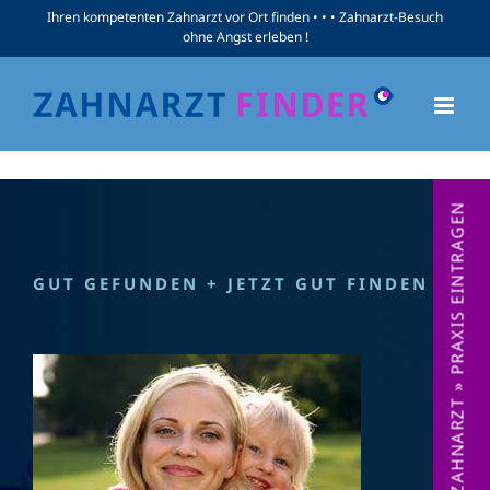
Zum
Sorry! Not enough information available.
Ihren kompetenten Zahnarzt vor Ort finden • • • Zahnarzt-Besuch
ohne Angst erleben !
Inhalt
springen
ZAHNARZT » PRAXIS EINTRAGEN
GUT GEFUNDEN + JETZT GUT FINDEN